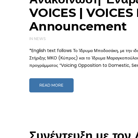
VOICES | VOICES
Announcement
IN
NEWS
*English text follows Το Ίδρυμα Μποδοσάκη, με την ιδ
Στήριξης ΜΚΟ (Κύπρος) και το Ίδρυμα Μαραγκοπούλου 
προγράμματος “Voicing Opposition to Domestic, Sexu
READ MORE
Συνέντευξη με τον