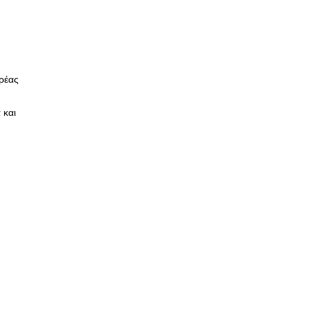
ρέας
 και