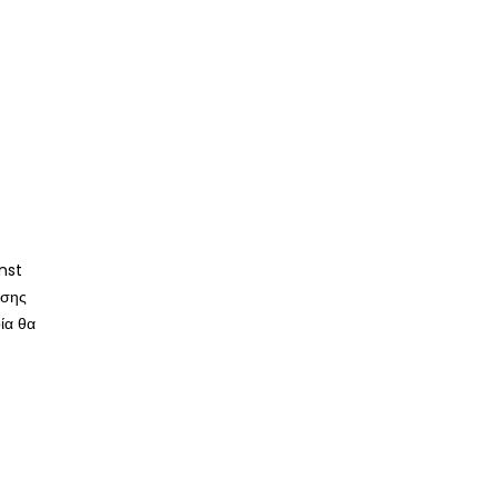
nst
ωσης
ία θα