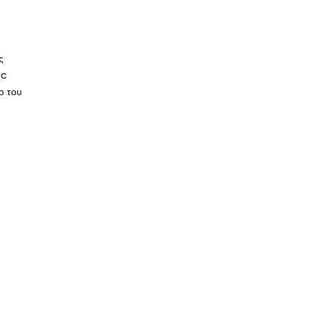
ς
ic
ο του